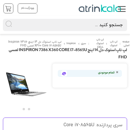
|
ورود
ثبت نام
لپ تاپ
صفحه
لپ تاپ
لپ تاپ استوک دل 14 اینچ Inspiron 7386
استوک
سری
Inspiron
اصلی
استوک
X360 Core i7-8565U لمسی FHD
DELL
لپ تاپ استوک دل 14 اینچ INSPIRON 7386 X360 CORE I7-8565U لمسی
FHD
رفتن
به
اتمام موجودی
انتهای
گالری
تصاویر
رفتن
به
سری پردازنده: Core i7-8565U
ابتدای