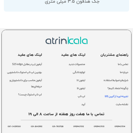
جک هدفون 3.5 میلی متری
راهنمای مشتریان
لینک های مفید
لینک های مفید
تماس با ما
محصولات جدید
آیفون ایر در مقابل S25 edge
درباره ما
لوازم خانگی
بهترین لپ تاپ استوک دانشجویی
شرایط و ضوابط استفاده
ایفون ۱۷
آیفون مناسب برای دانشجویان و
حرفه‌ای‌ها
چگونه اعتماد کنیم؟
ایفون ۱۶
لپ تاپ استوک چیست؟
تجربه خرید از آترین کالا
لپ تاپ
نقشه سایت
آیپد
تماس با ما هفت روز هفته از ساعت 8 الی 19
087-34259380
021-28421592
021-71057528
09129407012
09129407013
09129407014