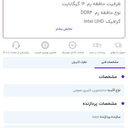
گالری
ظرفیت حافظه رم: 16 گیگابایت
تصاویر
نوع حافظه رم: DDR4
گرافیک: Intel UHD
نمایش بیشتر
حافظه ذخیره سازی: 256GB SSD
اندازه صفحه نمایش: 14 اینچ
کیفیت صفحه نمایش: FHD
تحویل به موقع
پرداخت در محل
ضمانت کالای اورجینال
تضمین بهترین قیمت
پشتیبانی از ساعت 8 تا 19
صفحه لمسی
مشخصات فنی
نظرات کاربران
مشخصات
نوع کاربرد :
دانشجویی، کاربری عمومی
مشخصات پردازنده
سازنده پردازنده :
Intel