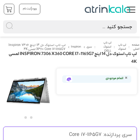
|
ورود
ثبت نام
لپ تاپ
صفحه
لپ تاپ
لپ تاپ استوک دل 14 اینچ Inspiron 7306
استوک
سری
Inspiron
اصلی
استوک
X360 Core i7-1165G7 لمسی 4K
DELL
لپ تاپ استوک دل 14 اینچ INSPIRON 7306 X360 CORE I7-1165G7 لمسی
4K
رفتن
به
اتمام موجودی
انتهای
گالری
تصاویر
رفتن
به
سری پردازنده: Core i7-1165G7
ابتدای