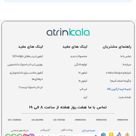
راهنمای مشتریان
لینک های مفید
لینک های مفید
تماس با ما
محصولات جدید
آیفون ایر در مقابل S25 edge
درباره ما
لوازم خانگی
بهترین لپ تاپ استوک دانشجویی
شرایط و ضوابط استفاده
ایفون ۱۷
آیفون مناسب برای دانشجویان و
حرفه‌ای‌ها
چگونه اعتماد کنیم؟
ایفون ۱۶
لپ تاپ استوک چیست؟
تجربه خرید از آترین کالا
لپ تاپ
نقشه سایت
آیپد
تماس با ما هفت روز هفته از ساعت 8 الی 19
087-34259380
021-28421592
021-71057528
09129407012
09129407013
09129407014
پرداخت آنلاین
آترین پلاس
تجربه خریداران
شبکه های اجتماعی