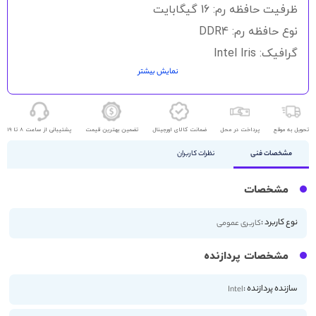
گالری
ظرفیت حافظه رم: 16 گیگابایت
تصاویر
نوع حافظه رم: DDR4
گرافیک: Intel Iris
نمایش بیشتر
حافظه ذخیره سازی: 512GB SSD
اندازه صفحه نمایش: 14 اینچ
کیفیت صفحه نمایش: 4K
تحویل به موقع
پرداخت در محل
ضمانت کالای اورجینال
تضمین بهترین قیمت
پشتیبانی از ساعت 8 تا 19
صفحه لمسی
مشخصات فنی
نظرات کاربران
مشخصات
نوع کاربرد :
کاربری عمومی
مشخصات پردازنده
سازنده پردازنده :
Intel