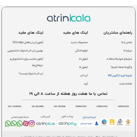
راهنمای مشتریان
لینک های مفید
لینک های مفید
تماس با ما
محصولات جدید
آیفون ایر در مقابل S25 edge
درباره ما
لوازم خانگی
بهترین لپ تاپ استوک دانشجویی
شرایط و ضوابط استفاده
ایفون ۱۷
آیفون مناسب برای دانشجویان و
حرفه‌ای‌ها
چگونه اعتماد کنیم؟
ایفون ۱۶
لپ تاپ استوک چیست؟
تجربه خرید از آترین کالا
لپ تاپ
نقشه سایت
آیپد
تماس با ما هفت روز هفته از ساعت 8 الی 19
087-34259380
021-28421592
021-71057528
09129407012
09129407013
09129407014
پرداخت آنلاین
آترین پلاس
تجربه خریداران
شبکه های اجتماعی