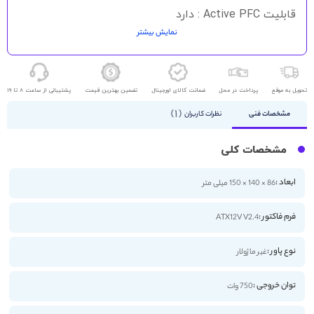
قابلیت Active PFC : دارد
نمایش بیشتر
گواهینامه 80PLUS GOLD
تحویل به موقع
پرداخت در محل
ضمانت کالای اورجینال
تضمین بهترین قیمت
پشتیبانی از ساعت 8 تا 19
1
مشخصات فنی
نظرات کاربران
مشخصات کلی
ابعاد :
86 × 140 × 150 میلی متر
فرم فاکتور :
ATX12V V2.4
نوع پاور :
غیر ماژولار
توان خروجی :
750 وات