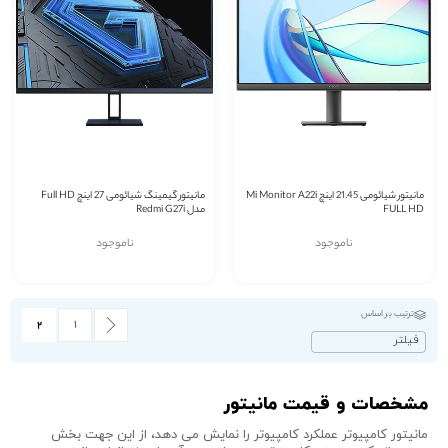
مانیتور شیائومی 21.45 اینچ Mi Monitor A22i
مانیتور گیمینگ شیائومی 27 اینچ Full HD
FULL HD
مدل Redmi G27i
ناموجود
ناموجود
صفحه
ترتیب بر اساس
قبلى
صفحه
صفحه
شما در حا
۱
۲
فیلتر
مشخصات و قیمت مانیتور
مانیتور کامپیوتر عملکرد کامپیوتر را نمایش می دهد، از این جهت بخش