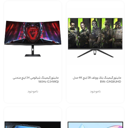
مانیتور گیمینگ بلک وولف 28 اینچ 4K مدل
مانیتور گیمینگ شیائومی 34 اینچ منحنی
180Hz G34WQi
BW-GM28UHD
ناموجود
ناموجود