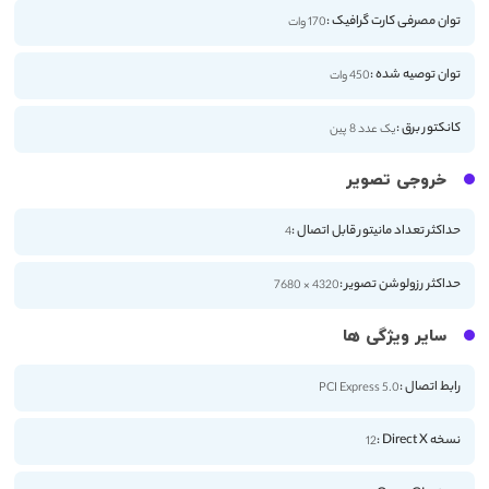
توان مصرفی کارت گرافیک :
170 وات
توان توصیه شده :
450 وات
کانکتور برق :
یک عدد 8 پین
خروجی تصویر
حداکثر تعداد مانیتور قابل اتصال :
4
حداکثر رزولوشن تصویر :
4320 × 7680
سایر ویژگی ها
رابط اتصال :
PCI Express 5.0
نسخه Direct X :
12