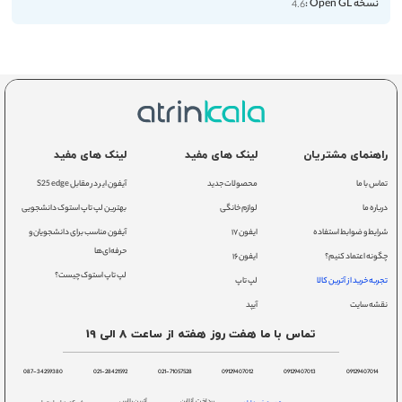
نسخه Open GL :
4.6
راهنمای مشتریان
لینک های مفید
لینک های مفید
تماس با ما
محصولات جدید
آیفون ایر در مقابل S25 edge
درباره ما
لوازم خانگی
بهترین لپ تاپ استوک دانشجویی
شرایط و ضوابط استفاده
ایفون ۱۷
آیفون مناسب برای دانشجویان و
حرفه‌ای‌ها
چگونه اعتماد کنیم؟
ایفون ۱۶
لپ تاپ استوک چیست؟
تجربه خرید از آترین کالا
لپ تاپ
نقشه سایت
آیپد
تماس با ما هفت روز هفته از ساعت 8 الی 19
087-34259380
021-28421592
021-71057528
09129407012
09129407013
09129407014