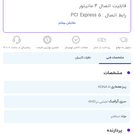
قابلیت اتصال 4 مانیتور
رابط اتصال : PCI Express 5
نمایش بیشتر
HDMI - DisplayPort
تحویل به موقع
پرداخت در محل
ضمانت کالای اورجینال
تضمین بهترین قیمت
پشتیبانی از ساعت 8 تا 19
مشخصات فنی
نظرات کاربران
مشخصات
ریز معماری :
RDNA 4
سری گرافیک :
مبتنی بر AMD
برند :
سافایر
پردازنده