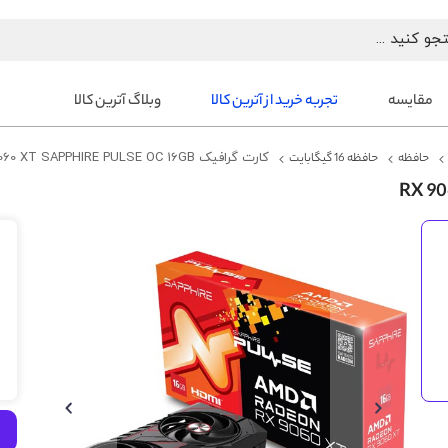
مقایسه
تجربه خرید از آترین کالا
وبلاگ آترین کالا
حافظه
حافظه 16 گیگابایت
کارت گرافیک RX 9060 XT SAPPHIRE PULSE OC 16GB
رفتن
به
انتهای
گالری
تصاویر