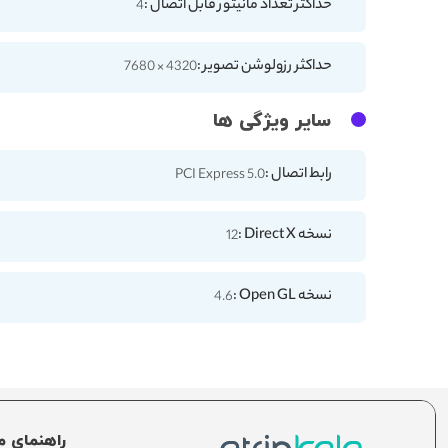
حداکثر تعداد مانیتور قابل اتصال :
4
حداکثر رزولوشن تصویر :
4320 × 7680
سایر ویژگی ها
رابط اتصال :
PCI Express 5.0
نسخه Direct X :
12
نسخه Open GL :
4.6
راهنمای م