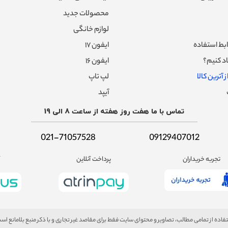
محصولات جدید
لوازم خانگی
بط استفاده
ایفون ۱۷
د کنیم؟
ایفون ۱۶
 آترین کالا
لپ تاپ
آیپد
تماس با ما هفت روز هفته از ساعت 8 الی 19
021-71057528
09129407012
تجربه خریداران
پرداخت آنلاین
آ
فاده از تمامی مطالب، تصاویر و محتوای سایت فقط برای مقاصد غیر تجاری و با ذکر منبع بلامانع اس