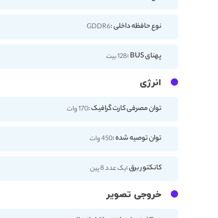
نوع حافظه داخلی :
GDDR6
پهنای BUS :
128 بیت
انرژی
توان مصرفی کارت گرافیک :
170 وات
توان توصیه شده :
450 وات
کانکتور برق :
یک عدد 8 پین
خروجی تصویر