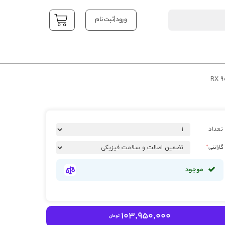
|
ورود
ثبت نام
YOUR CART
تعداد
گارانتی
موجود
103٬950٬000
تومان