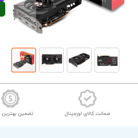
رفتن
به
ابتدای
گالری
تصاویر
ضمانت کالای اورجینال
تضمین بهترین 