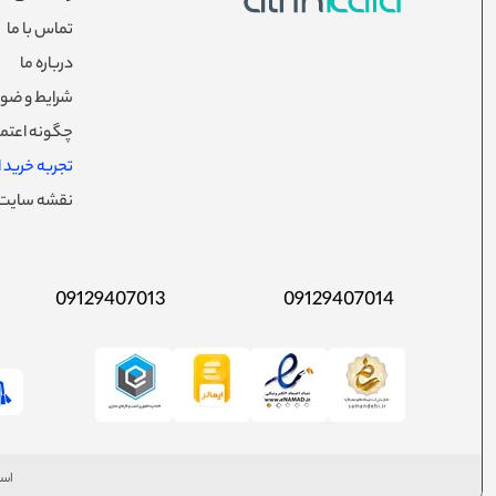
تماس با ما
درباره ما
شرایط و ضوا
چگونه اعتما
تجربه خرید از
نقشه سایت
09129407013
09129407014
است