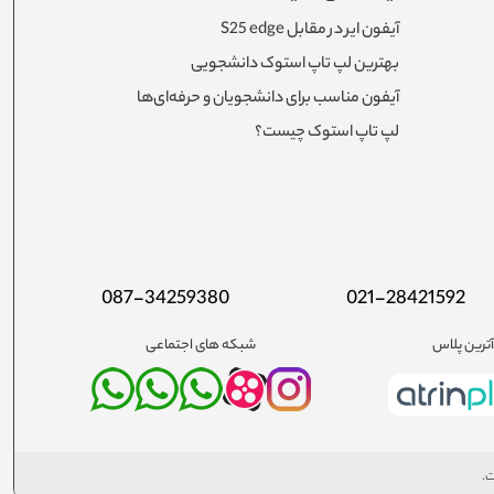
آیفون ایر در مقابل S25 edge
بهترین لپ تاپ استوک دانشجویی
آیفون مناسب برای دانشجویان و حرفه‌ای‌ها
لپ تاپ استوک چیست؟
087-34259380
021-28421592
ترین پلاس
شبکه های اجتماعی
ت.