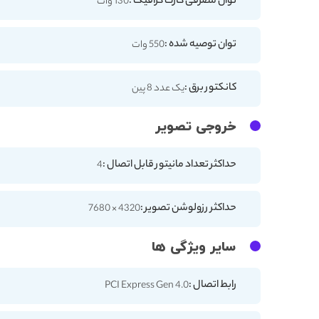
توان مصرفی کارت گرافیک :
130 وات
توان توصیه شده :
550 وات
کانکتور برق :
یک عدد 8 پین
خروجی تصویر
حداکثر تعداد مانیتور قابل اتصال :
4
حداکثر رزولوشن تصویر :
4320 × 7680
سایر ویژگی ها
رابط اتصال :
PCI Express Gen 4.0