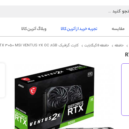
مقایسه
تجربه خرید از آترین کالا
وبلاگ آترین کالا
حافظه
حافظه 8 گیگابایت
کارت گرافیک RTX 3050 MSI VENTUS 2X OC 8GB
رفتن
به
انتهای
گالری
تصاویر