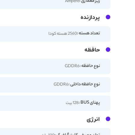
ریز معماری :
Ampere
پردازنده
تعداد هسته :
2560 هسته کودا
حافظه
نوع حافظه :
GDDR6
نوع حافظه داخلی :
GDDR6
پهنای BUS :
128 بیت
انرژی