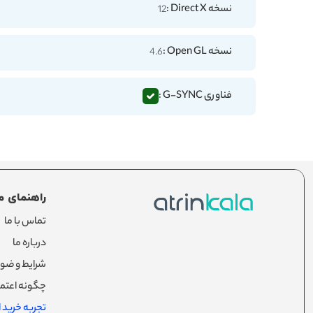
نسخه Direct X :
12
نسخه Open GL :
4.6
فناوری G-SYNC :
راهنمای م
تماس با ما
درباره ما
شرایط و ضوا
چگونه اعتما
تجربه خرید از