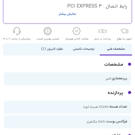
رابط اتصال : PCI EXPRESS 4
نمایش بیشتر
HDMI - DisplayPort
تحویل به موقع
پرداخت در محل
ضمانت کالای اورجینال
تضمین بهترین قیمت
پشتیبانی از ساعت 8 تا 19
1
مشخصات فنی
توضیحات تکمیلی
نظرات کاربران
مشخصات
ریز معماری :
آمپر
پردازنده
تعداد هسته :
10240 هسته کودا
فرکانس بوست :
1665 مگاهرتز