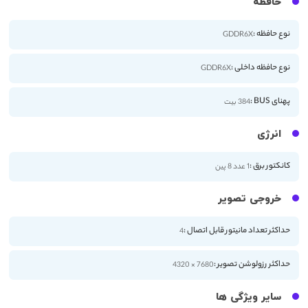
حافظه
نوع حافظه :
GDDR6X
نوع حافظه داخلی :
GDDR6X
پهنای BUS :
384 بیت
انرژی
کانکتور برق :
1 عدد 8 پین
خروجی تصویر
حداکثر تعداد مانیتور قابل اتصال :
4
حداکثر رزولوشن تصویر :
7680 × 4320
سایر ویژگی ها