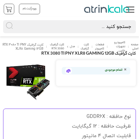
|
ورود
ثبت نام
کامپیوتر و
صفحه
قطعات
کارت
کارت گرافیک
کارت گرافیک RTX 3080 TI PNY
تجهیزات
مدل
اصلی
کامپیوتر
گرافیک
RTX 3080
XLR8 Gaming 12GB
جانبی
کارت گرافیک RTX 3080 TI PNY XLR8 GAMING 12GB
رفتن
به
اتمام موجودی
انتهای
گالری
تصاویر
رفتن
به
نوع حافظه : GDDR6X
ابتدای
گالری
ظرفیت حافظه : 12 گیگابایت
تصاویر
قابلیت اتصال 4 مانیتور