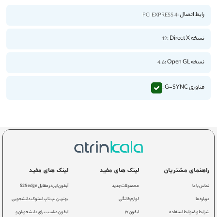
رابط اتصال :
PCI EXPRESS 4
نسخه Direct X :
12
نسخه Open GL :
4.6
فناوری G-SYNC :
راهنمای مشتریان
لینک های مفید
لینک های مفید
تماس با ما
محصولات جدید
آیفون ایر در مقابل S25 edge
درباره ما
لوازم خانگی
بهترین لپ تاپ استوک دانشجویی
شرایط و ضوابط استفاده
ایفون ۱۷
آیفون مناسب برای دانشجویان و