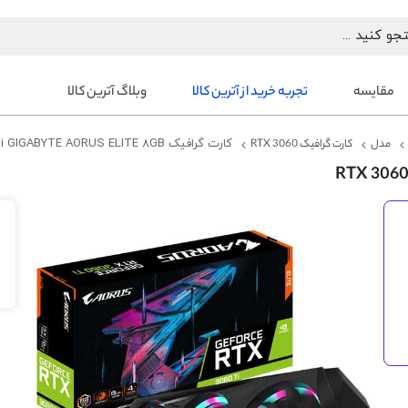
مقایسه
تجربه خرید از آترین کالا
وبلاگ آترین کالا
مدل
کارت گرافیک RTX 3060
کارت گرافیک RTX 3060 Ti GIGABYTE AORUS ELITE 8GB
رفتن
به
انتهای
گالری
تصاویر