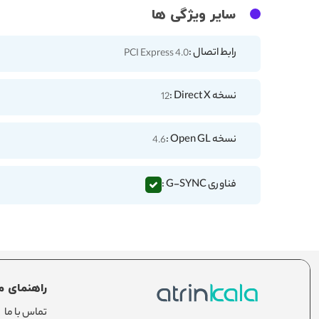
سایر ویژگی ها
رابط اتصال :
PCI Express 4.0
نسخه Direct X :
12
نسخه Open GL :
4.6
فناوری G-SYNC :
راهنمای م
تماس با ما