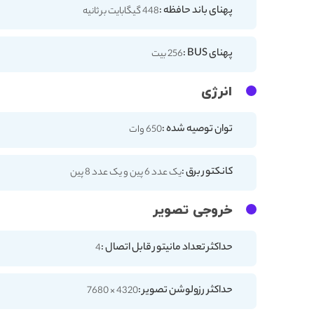
پهنای باند حافظه :
448 گیگابایت بر ثانیه
پهنای BUS :
256 بیت
انرژی
توان توصیه شده :
650 وات
کانکتور برق :
یک عدد 6 پین و یک عدد 8 پین
خروجی تصویر
حداکثر تعداد مانیتور قابل اتصال :
4
حداکثر رزولوشن تصویر :
4320 × 7680