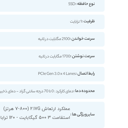
نوع حافظه :
SSD
ظرفیت :
1 ترابایت
سرعت خواندن :
2100 مگابایت در ثانیه
سرعت نوشتن :
1700 مگابایت در ثانیه
رابط اتصال :
PCIe Gen 3.0 x 4 Lanes
محدوده دما :
دمای کارکرد : 0 تا 70 درجه سانتی گراد - دمای ذخیره سازی : 40- تا 85 درجه سانتی گراد
عملکرد ارتعاش 2.17G (7-800 هرتز)
سایر ویژگی ها :
استقامت 3 500 گیگابایت - 120 ترابایت