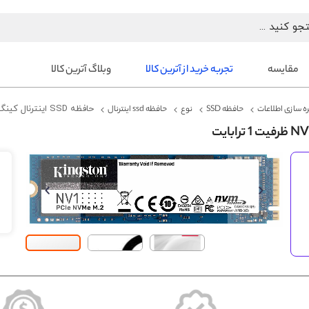
مقایسه
تجربه خرید از آترین کالا
وبلاگ آترین کالا
ه سازی اطلاعات
حافظه SSD
نوع
حافظه ssd اینترنال
حافظه SSD اینترنال کینگستون NV1 NVMe M2 PCIe ظرفیت 1 ترابایت
رفتن
به
انتهای
گالری
تصاویر
رفتن
به
ابتدای
گالری