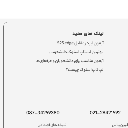
لینک های مفید
آیفون ایر در مقابل S25 edge
بهترین لپ تاپ استوک دانشجویی
آیفون مناسب برای دانشجویان و حرفه‌ای‌ها
لپ تاپ استوک چیست؟
087-34259380
021-28421592
ترین پلاس
شبکه های اجتماعی