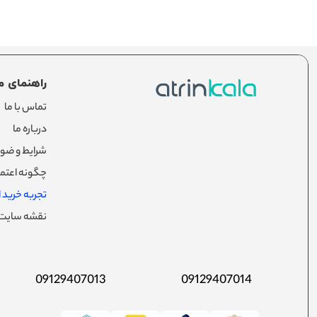
راهنمای م
تماس با ما
درباره ما
شرایط و ضوا
چگونه اعتما
تجربه خرید از
نقشه سایت
09129407013
09129407014