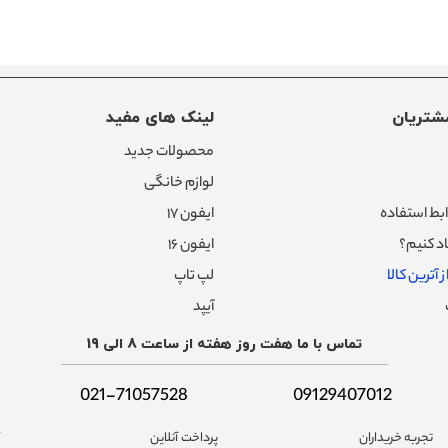
شتریان
لینک های مفید
محصولات جدید
لوازم خانگی
بط استفاده
ایفون ۱۷
د کنیم؟
ایفون ۱۶
 آترین کالا
لپ تاپ
آیپد
تماس با ما هفت روز هفته از ساعت 8 الی 19
021-71057528
09129407012
تجربه خریداران
پرداخت آنلاین
آ