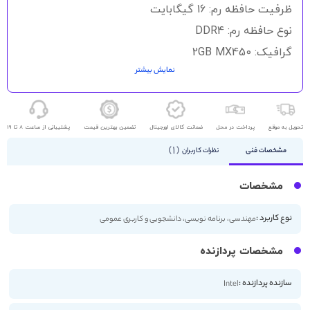
گالری
ظرفیت حافظه رم: 16 گیگابایت
تصاویر
نوع حافظه رم: DDR4
گرافیک: 2GB MX450
نمایش بیشتر
حافظه ذخیره سازی: 512GB SSD
اندازه صفحه نمایش: 14 اینچ
کیفیت صفحه نمایش: FHD
تحویل به موقع
پرداخت در محل
ضمانت کالای اورجینال
تضمین بهترین قیمت
پشتیبانی از ساعت 8 تا 19
1
مشخصات فنی
نظرات کاربران
مشخصات
نوع کاربرد :
مهندسی، برنامه نویسی، دانشجویی و کاربری عمومی
مشخصات پردازنده
سازنده پردازنده :
Intel