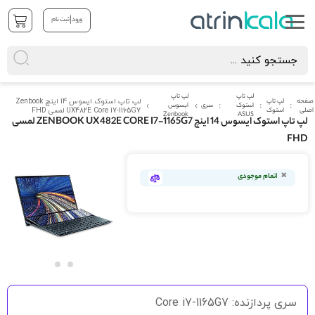
|
ورود
ثبت نام
لپ تاپ
لپ تاپ
صفحه
لپ تاپ
لپ تاپ استوک ایسوس 14 اینچ Zenbook
استوک
سری
ایسوس
اصلی
استوک
UX482E Core i7-1165G7 لمسی FHD
Zenbook
ASUS
لپ تاپ استوک ایسوس 14 اینچ ZENBOOK UX482E CORE I7-1165G7 لمسی
FHD
رفتن
به
اتمام موجودی
انتهای
گالری
تصاویر
رفتن
به
سری پردازنده: Core i7-1165G7
ابتدای