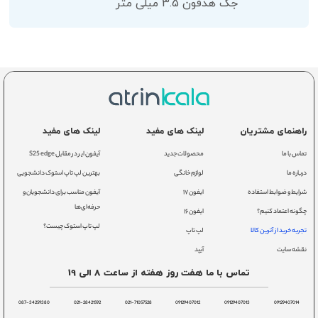
جک هدفون 3.5 میلی متر
راهنمای مشتریان
لینک های مفید
لینک های مفید
تماس با ما
محصولات جدید
آیفون ایر در مقابل S25 edge
درباره ما
لوازم خانگی
بهترین لپ تاپ استوک دانشجویی
شرایط و ضوابط استفاده
ایفون ۱۷
آیفون مناسب برای دانشجویان و
حرفه‌ای‌ها
چگونه اعتماد کنیم؟
ایفون ۱۶
لپ تاپ استوک چیست؟
تجربه خرید از آترین کالا
لپ تاپ
نقشه سایت
آیپد
تماس با ما هفت روز هفته از ساعت 8 الی 19
087-34259380
021-28421592
021-71057528
09129407012
09129407013
09129407014