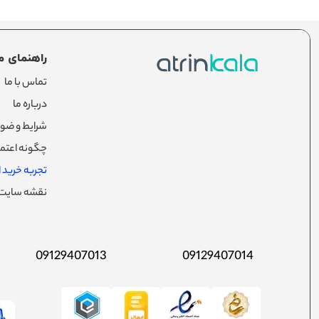
راهنمای م
تماس با ما
درباره ما
شرایط و ضوا
چگونه اعتما
تجربه خرید از
نقشه سایت
09129407013
09129407014