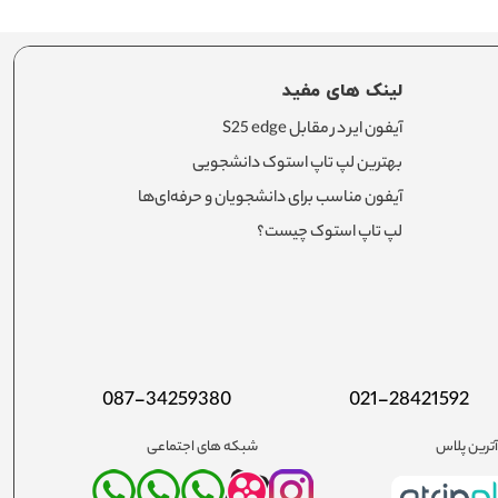
لینک های مفید
آیفون ایر در مقابل S25 edge
بهترین لپ تاپ استوک دانشجویی
آیفون مناسب برای دانشجویان و حرفه‌ای‌ها
لپ تاپ استوک چیست؟
087-34259380
021-28421592
ترین پلاس
شبکه های اجتماعی