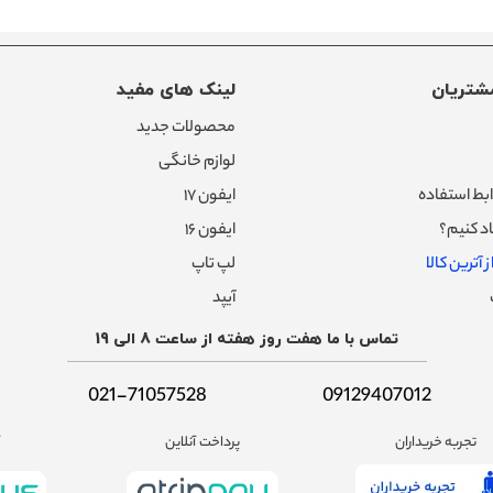
شتریان
لینک های مفید
محصولات جدید
لوازم خانگی
بط استفاده
ایفون ۱۷
د کنیم؟
ایفون ۱۶
 آترین کالا
لپ تاپ
آیپد
تماس با ما هفت روز هفته از ساعت 8 الی 19
021-71057528
09129407012
تجربه خریداران
پرداخت آنلاین
آ