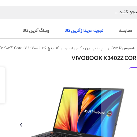
مقایسه
تجربه خرید از آترین کالا
وبلاگ آترین کالا
ایسوس Core i7
لپ تاپ اپن باکس ایسوس 14 اینچ Vivobook K3402Z Core i7-12700H 2K
رفتن
به
انتهای
گالری
تصاویر