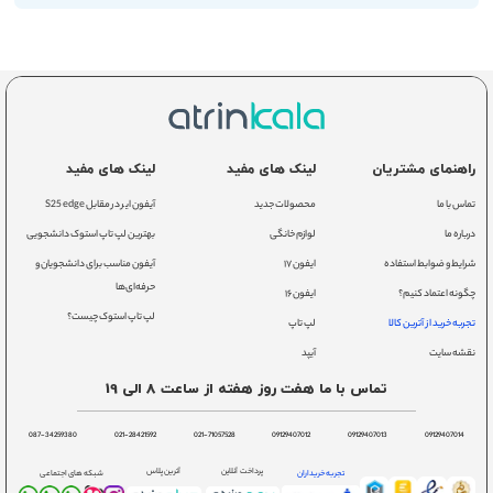
راهنمای مشتریان
لینک های مفید
لینک های مفید
تماس با ما
محصولات جدید
آیفون ایر در مقابل S25 edge
درباره ما
لوازم خانگی
بهترین لپ تاپ استوک دانشجویی
شرایط و ضوابط استفاده
ایفون ۱۷
آیفون مناسب برای دانشجویان و
حرفه‌ای‌ها
چگونه اعتماد کنیم؟
ایفون ۱۶
لپ تاپ استوک چیست؟
تجربه خرید از آترین کالا
لپ تاپ
نقشه سایت
آیپد
تماس با ما هفت روز هفته از ساعت 8 الی 19
087-34259380
021-28421592
021-71057528
09129407012
09129407013
09129407014
پرداخت آنلاین
آترین پلاس
تجربه خریداران
شبکه های اجتماعی