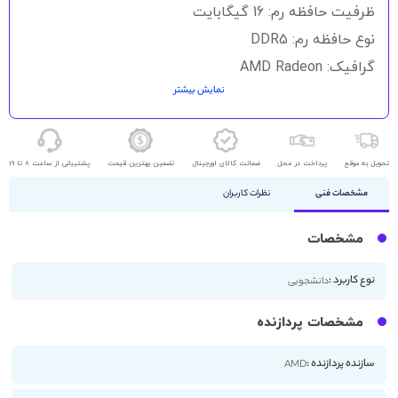
گالری
ظرفیت حافظه رم: 16 گیگابایت
تصاویر
نوع حافظه رم: DDR5
گرافیک: AMD Radeon
نمایش بیشتر
حافظه ذخیره سازی: 512GB SSD
اندازه صفحه نمایش: 14 اینچ
کیفیت صفحه نمایش: FHD
تحویل به موقع
پرداخت در محل
ضمانت کالای اورجینال
تضمین بهترین قیمت
پشتیبانی از ساعت 8 تا 19
مشخصات فنی
نظرات کاربران
مشخصات
نوع کاربرد :
دانشجویی
مشخصات پردازنده
سازنده پردازنده :
AMD