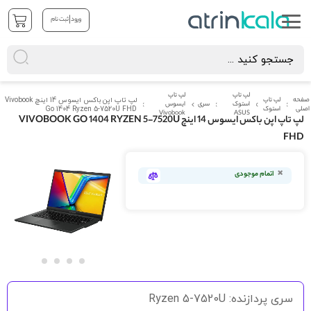
|
ورود
ثبت نام
لپ تاپ
لپ تاپ
صفحه
لپ تاپ
لپ تاپ اپن باکس ایسوس 14 اینچ Vivobook
استوک
سری
ایسوس
اصلی
استوک
Go 1404 Ryzen 5-7520U FHD
Vivobook
ASUS
لپ تاپ اپن باکس ایسوس 14 اینچ VIVOBOOK GO 1404 RYZEN 5-7520U
FHD
رفتن
به
اتمام موجودی
انتهای
گالری
تصاویر
رفتن
به
سری پردازنده: Ryzen 5-7520U
ابتدای