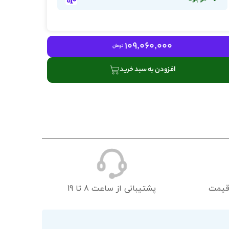
109٬060٬000
تومان
افزودن به سبد خرید
قیمت
پشتیبانی از ساعت 8 تا 19