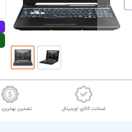
رفتن
به
ابتدای
گالری
تصاویر
ضمانت کالای اورجینال
تضمین بهترین 