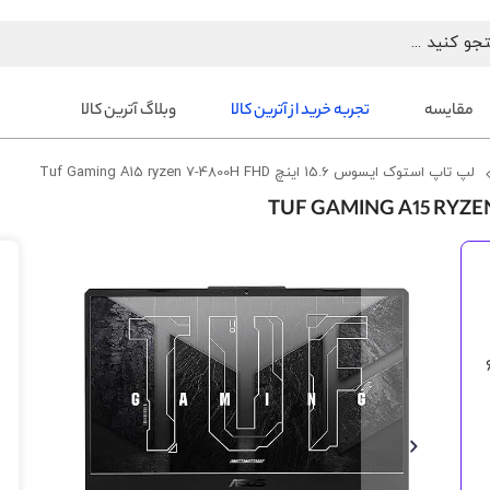
مقایسه
تجربه خرید از آترین کالا
وبلاگ آترین کالا
لپ تاپ استوک ایسوس 15.6 اینچ Tuf Gaming A15 ryzen 7-4800H FHD
رفتن
به
انتهای
گالری
تصاویر