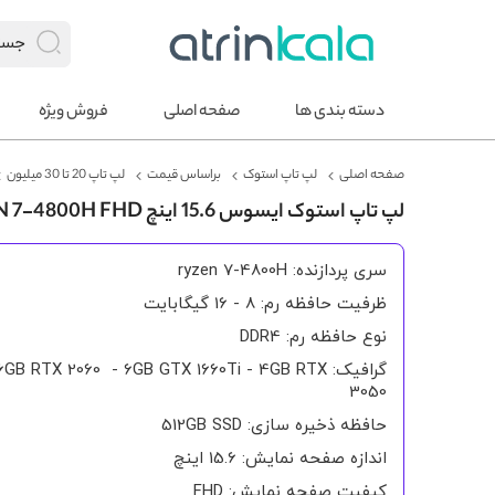
دسته بندی ها
صفحه اصلی
فروش ویژه
صفحه اصلی
لپ تاپ استوک
براساس قیمت
لپ تاپ 20 تا 30 میلیون
لپ تاپ استوک ایسوس 15.6 اینچ TUF GAMING A15 RYZEN 7-4800H FHD
سری پردازنده: ryzen 7-4800H
ظرفیت حافظه رم: 8 - 16 گیگابایت
نوع حافظه رم: DDR4
گرافیک: 6GB RTX 2060 - 6GB GTX 1660Ti - 4GB RTX
3050
حافظه ذخیره سازی: 512GB SSD
اندازه صفحه نمایش: 15.6 اینچ
کیفیت صفحه نمایش: FHD