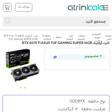
|
ورود
ثبت نام
کامپیوتر و
صفحه
قطعات
کارت
حافظه 16
کارت گرافیک RTX 4070 Ti ASUS
تجهیزات
حافظه
اصلی
کامپیوتر
گرافیک
گیگابایت
TUF Gaming SUPER 16GB
جانبی
کارت گرافیک RTX 4070 TI ASUS TUF GAMING SUPER 16GB
رفتن
به
اتمام موجودی
انتهای
گالری
تصاویر
رفتن
به
نوع حافظه : GDDR6X
ابتدای
گالری
ظرفیت حافظه : 16 گیگابایت
تصاویر