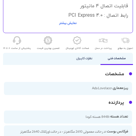
قابلیت اتصال 4 مانیتور
رابط اتصال : PCI Express 4.0
نمایش بیشتر
DisplayPort - HDMI
تحویل به موقع
پرداخت در محل
ضمانت کالای اورجینال
تضمین بهترین قیمت
پشتیبانی از ساعت 8 تا 19
مشخصات فنی
نظرات کاربران
مشخصات
ریز معماری :
Ada Lovelace
پردازنده
تعداد هسته :
8448 هسته کودا
فرکانس بوست :
در حالت معمولی 2610 مگاهرتز - در حالت اورکلاک 2640 مگاهرتز