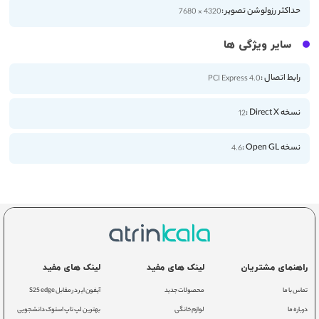
حداکثر رزولوشن تصویر :
4320 × 7680
سایر ویژگی ها
رابط اتصال :
PCI Express 4.0
نسخه Direct X :
12
نسخه Open GL :
4.6
راهنمای مشتریان
لینک های مفید
لینک های مفید
تماس با ما
محصولات جدید
آیفون ایر در مقابل S25 edge
درباره ما
لوازم خانگی
بهترین لپ تاپ استوک دانشجویی