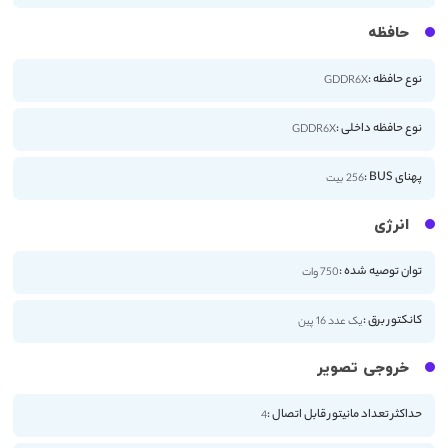
حافظه
نوع حافظه :
GDDR6X
نوع حافظه داخلی :
GDDR6X
پهنای BUS :
256 بیت
انرژی
توان توصیه شده :
750 وات
کانکتور برق :
یک عدد 16 پین
خروجی تصویر
حداکثر تعداد مانیتور قابل اتصال :
4