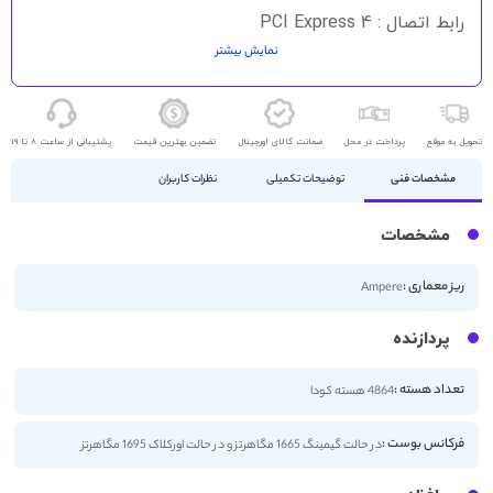
رابط اتصال : PCI Express 4
نمایش بیشتر
HDMI - DisplayPort
تحویل به موقع
پرداخت در محل
ضمانت کالای اورجینال
تضمین بهترین قیمت
پشتیبانی از ساعت 8 تا 19
مشخصات فنی
توضیحات تکمیلی
نظرات کاربران
مشخصات
ریز معماری :
Ampere
پردازنده
تعداد هسته :
4864 هسته کودا
فرکانس بوست :
در حالت گیمینگ 1665 مگاهرتز و در حالت اورکلاک 1695 مگاهرتز