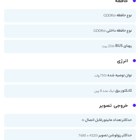
حافظه
نوع حافظه :
GDDR6
نوع حافظه داخلی :
GDDR6
پهنای BUS :
256 بیت
انرژی
توان توصیه شده :
750 وات
کانکتور برق :
یک عدد 8 پین
خروجی تصویر
حداکثر تعداد مانیتور قابل اتصال :
4
حداکثر رزولوشن تصویر :
4320 × 7680