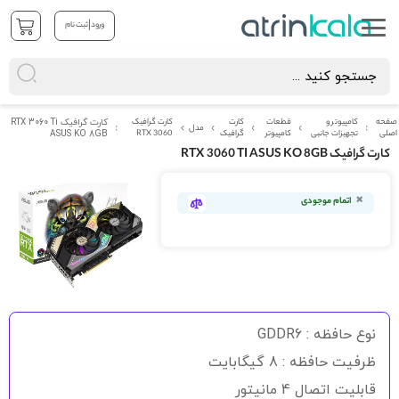
|
ورود
ثبت نام
صفحه
کامپیوتر و
قطعات
کارت
کارت گرافیک
کارت گرافیک RTX 3060 Ti
مدل
اصلی
تجهیزات جانبی
کامپیوتر
گرافیک
RTX 3060
ASUS KO 8GB
کارت گرافیک RTX 3060 TI ASUS KO 8GB
رفتن
به
اتمام موجودی
انتهای
گالری
تصاویر
رفتن
به
نوع حافظه : GDDR6
ابتدای
گالری
ظرفیت حافظه : 8 گیگابایت
تصاویر
قابلیت اتصال 4 مانیتور