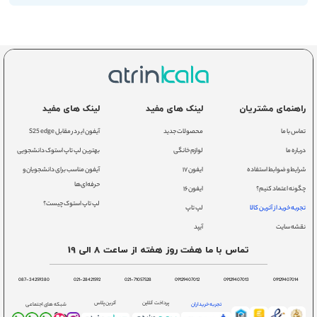
راهنمای مشتریان
لینک های مفید
لینک های مفید
تماس با ما
محصولات جدید
آیفون ایر در مقابل S25 edge
درباره ما
لوازم خانگی
بهترین لپ تاپ استوک دانشجویی
شرایط و ضوابط استفاده
ایفون ۱۷
آیفون مناسب برای دانشجویان و
حرفه‌ای‌ها
چگونه اعتماد کنیم؟
ایفون ۱۶
لپ تاپ استوک چیست؟
تجربه خرید از آترین کالا
لپ تاپ
نقشه سایت
آیپد
تماس با ما هفت روز هفته از ساعت 8 الی 19
087-34259380
021-28421592
021-71057528
09129407012
09129407013
09129407014
پرداخت آنلاین
آترین پلاس
تجربه خریداران
شبکه های اجتماعی