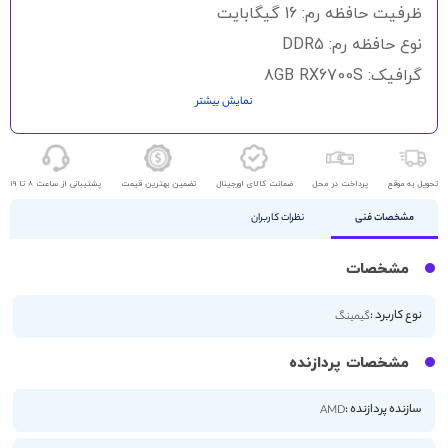
گالری
ظرفیت حافظه رم: 16 گیگابایت
تصاویر
نوع حافظه رم: DDR5
گرافیک: 8GB RX6700S
نمایش بیشتر
حافظه ذخیره سازی: 1TB SSD
اندازه صفحه نمایش: 14 اینچ
کیفیت صفحه نمایش: FHD
تحویل به موقع
پرداخت در محل
ضمانت کالای اورجینال
تضمین بهترین قیمت
پشتیبانی از ساعت 8 تا 19
مشخصات فنی
نظرات کاربران
مشخصات
نوع کاربرد :
گیمینگ
مشخصات پردازنده
سازنده پردازنده :
AMD