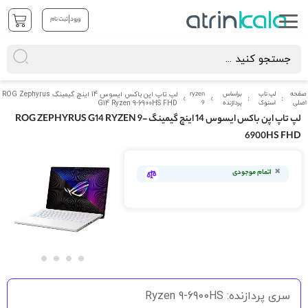
|
ورود
ثبت نام
صفحه
لپ تاپ
براساس
ryzen
لپ تاپ اپن باکس ایسوس 14 اینچ گیمینگ ROG Zephyrus
اصلی
استوک
پردازنده
9
G14 Ryzen 9-6900HS FHD
لپ تاپ اپن باکس ایسوس 14 اینچ گیمینگ ROG ZEPHYRUS G14 RYZEN 9-
6900HS FHD
رفتن
به
اتمام موجودی
انتهای
گالری
تصاویر
رفتن
به
سری پردازنده: Ryzen 9-6900HS
ابتدای