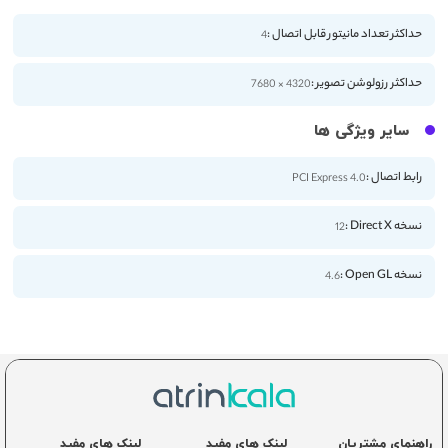
حداکثر تعداد مانیتور قابل اتصال :
4
حداکثر رزولوشن تصویر :
4320 × 7680
سایر ویژگی ها
رابط اتصال :
PCI Express 4.0
نسخه Direct X :
12
نسخه Open GL :
4.6
راهنمای مشتریان
لینک های مفید
لینک های مفید