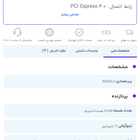
رابط اتصال : PCI Express 4.0
نمایش بیشتر
HDMI - DisplayPort
تحویل به موقع
پرداخت در محل
ضمانت کالای اورجینال
تضمین بهترین قیمت
پشتیبانی از ساعت 8 تا 19
4
مشخصات فنی
توضیحات تکمیلی
نظرات کاربران
مشخصات
ریز معماری :
RDNA 2
پردازنده
تعداد هسته :
2048 هسته استریم
لیتوگرافی :
7 نانومتری