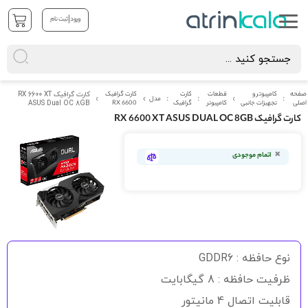
|
ورود
ثبت نام
صفحه
کامپیوتر و
قطعات
کارت
کارت گرافیک
کارت گرافیک RX 6600 XT
مدل
اصلی
تجهیزات جانبی
کامپیوتر
گرافیک
RX 6600
ASUS Dual OC 8GB
کارت گرافیک RX 6600 XT ASUS DUAL OC 8GB
رفتن
به
اتمام موجودی
انتهای
گالری
تصاویر
رفتن
به
نوع حافظه : GDDR6
ابتدای
گالری
ظرفیت حافظه : 8 گیگابایت
تصاویر
قابلیت اتصال 4 مانیتور