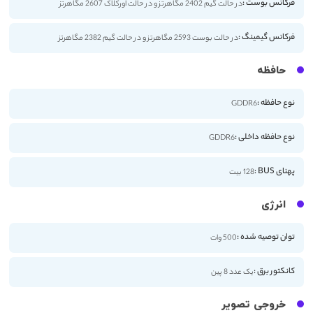
فرکانس بوست :
در حالت گیم 2402 مگاهرتز و در حالت اورکلاک 2607 مگاهرتز
فرکانس گیمینگ :
در حالت بوست 2593 مگاهرتز و در حالت گیم 2382 مگاهرتز
حافظه
نوع حافظه :
GDDR6
نوع حافظه داخلی :
GDDR6
پهنای BUS :
128 بیت
انرژی
توان توصیه شده :
500 وات
کانکتور برق :
یک عدد 8 پین
خروجی تصویر