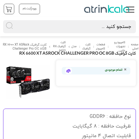
|
ورود
ثبت نام
کامپیوتر و
کارت
صفحه
قطعات
کارت
کارت گرافیک RX 6600 XT ASRock
تجهیزات
مدل
گرافیک RX
اصلی
کامپیوتر
گرافیک
Challenger Pro OC 8GB
جانبی
6600
کارت گرافیک RX 6600 XT ASROCK CHALLENGER PRO OC 8GB
رفتن
به
اتمام موجودی
انتهای
گالری
تصاویر
رفتن
به
نوع حافظه : GDDR6
ابتدای
گالری
ظرفیت حافظه : 8 گیگابایت
تصاویر
قابلیت اتصال 4 مانیتور