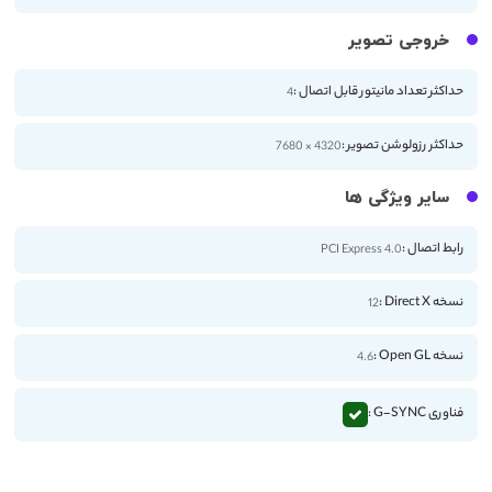
خروجی تصویر
حداکثر تعداد مانیتور قابل اتصال :
4
حداکثر رزولوشن تصویر :
4320 × 7680
سایر ویژگی ها
رابط اتصال :
PCI Express 4.0
نسخه Direct X :
12
نسخه Open GL :
4.6
فناوری G-SYNC :