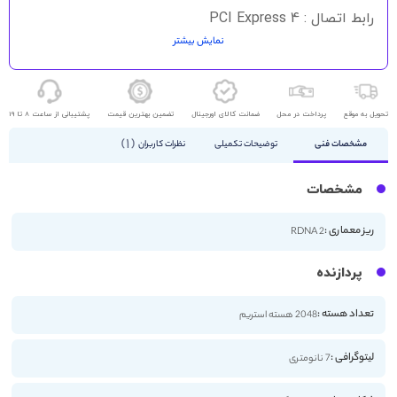
رابط اتصال : PCI Express 4
نمایش بیشتر
HDMI - DisplayPort
تحویل به موقع
پرداخت در محل
ضمانت کالای اورجینال
تضمین بهترین قیمت
پشتیبانی از ساعت 8 تا 19
1
مشخصات فنی
توضیحات تکمیلی
نظرات کاربران
مشخصات
ریز معماری :
RDNA 2
پردازنده
تعداد هسته :
2048 هسته استریم
لیتوگرافی :
7 نانومتری