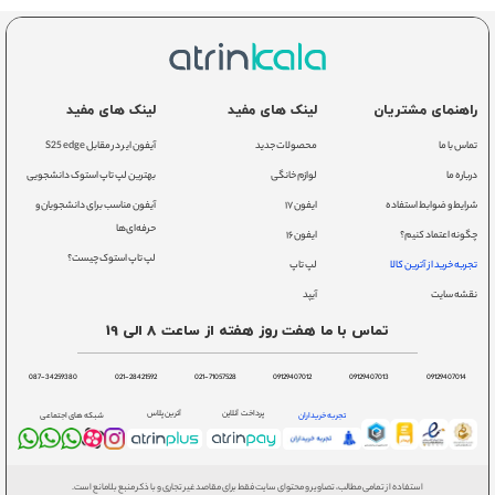
راهنمای مشتریان
لینک های مفید
لینک های مفید
تماس با ما
محصولات جدید
آیفون ایر در مقابل S25 edge
درباره ما
لوازم خانگی
بهترین لپ تاپ استوک دانشجویی
شرایط و ضوابط استفاده
ایفون ۱۷
آیفون مناسب برای دانشجویان و
حرفه‌ای‌ها
چگونه اعتماد کنیم؟
ایفون ۱۶
لپ تاپ استوک چیست؟
تجربه خرید از آترین کالا
لپ تاپ
نقشه سایت
آیپد
تماس با ما هفت روز هفته از ساعت 8 الی 19
087-34259380
021-28421592
021-71057528
09129407012
09129407013
09129407014
پرداخت آنلاین
آترین پلاس
تجربه خریداران
شبکه های اجتماعی
استفاده از تمامی مطالب، تصاویر و محتوای سایت فقط برای مقاصد غیر تجاری و با ذکر منبع بلامانع است.