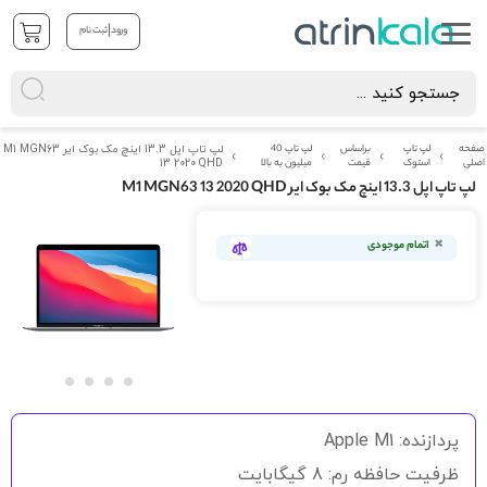
|
ورود
ثبت نام
صفحه
لپ تاپ
براساس
لپ تاپ 40
لپ تاپ اپل 13.3 اینچ مک بوک ایر M1 MGN63
اصلی
استوک
قیمت
میلیون به بالا
13 2020 QHD
لپ تاپ اپل 13.3 اینچ مک بوک ایر M1 MGN63 13 2020 QHD
رفتن
به
اتمام موجودی
انتهای
گالری
تصاویر
رفتن
به
پردازنده: Apple M1
ابتدای
گالری
ظرفیت حافظه رم: 8 گیگابایت
تصاویر