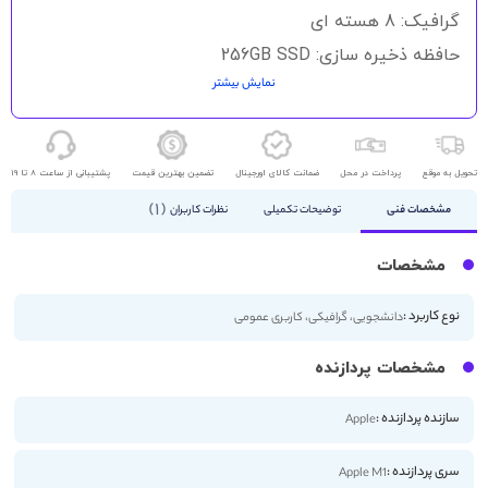
گرافیک: 8 هسته ای
حافظه ذخیره سازی: 256GB SSD
نمایش بیشتر
اندازه صفحه نمایش: 13.3 اینچ
کیفیت صفحه نمایش: QHD
تحویل به موقع
پرداخت در محل
ضمانت کالای اورجینال
تضمین بهترین قیمت
پشتیبانی از ساعت 8 تا 19
1
مشخصات فنی
توضیحات تکمیلی
نظرات کاربران
مشخصات
نوع کاربرد :
دانشجویی، گرافیکی، کاربری عمومی
مشخصات پردازنده
سازنده پردازنده :
Apple
سری پردازنده :
Apple M1