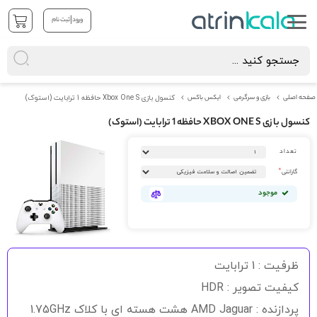
|
ورود
ثبت نام
صفحه اصلی
بازی و سرگرمی
ایکس باکس
کنسول بازی Xbox One S حافظه 1 ترابایت (استوک)
کنسول بازی XBOX ONE S حافظه 1 ترابایت (استوک)
رفتن
تعداد
به
انتهای
گارانتی
گالری
تصاویر
موجود
رفتن
به
ظرفیت : 1 ترابایت
ابتدای
گالری
کیفیت تصویر : HDR
تصاویر
پردازنده : AMD Jaguar هشت هسته ای با کلاک 1.75GHz