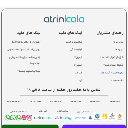
راهنمای مشتریان
لینک های مفید
لینک های مفید
تماس با ما
محصولات جدید
آیفون ایر در مقابل S25 edge
درباره ما
لوازم خانگی
بهترین لپ تاپ استوک دانشجویی
شرایط و ضوابط استفاده
ایفون ۱۷
آیفون مناسب برای دانشجویان و
حرفه‌ای‌ها
چگونه اعتماد کنیم؟
ایفون ۱۶
لپ تاپ استوک چیست؟
تجربه خرید از آترین کالا
لپ تاپ
نقشه سایت
آیپد
تماس با ما هفت روز هفته از ساعت 8 الی 19
087-34259380
021-28421592
021-71057528
09129407012
09129407013
09129407014
پرداخت آنلاین
آترین پلاس
تجربه خریداران
شبکه های اجتماعی