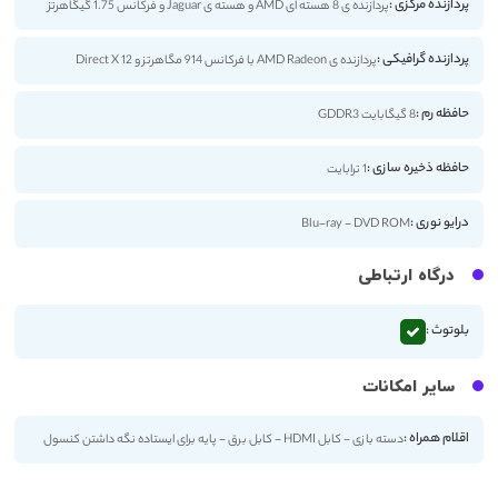
پردازنده مرکزی :
پردازنده ی 8 هسته ای AMD و هسته ی Jaguar و فرکانس 1.75 گیگاهرتز
پردازنده گرافیکی :
پردازنده ی AMD Radeon با فرکانس 914 مگاهرتز و Direct X 12
حافظه رم :
8 گیگابایت GDDR3
حافظه ذخیره سازی :
1 ترابایت
درایو نوری :
Blu-ray - DVD ROM
درگاه ارتباطی
بلوتوث :
سایر امکانات
اقلام همراه :
دسته بازی - کابل HDMI - کابل برق - پایه برای ایستاده نگه داشتن کنسول