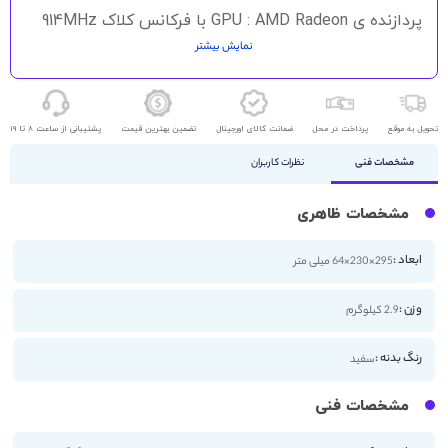
پردازنده ی GPU : AMD Radeon با فرکانس کلاک 914MHz
نمایش بیشتر
حافظه رم : 8 گیگابایت DDR3
درایو نوری : Blu-Ray
اتصال بی سیم : بلوتوث ، وای فای
تحویل به موقع
پرداخت در محل
ضمانت کالای اورجینال
تضمین بهترین قیمت
پشتیبانی از ساعت 8 تا 19
تعداد ورودی و خروجی : 3 USB و Spidf و 2 HDMI و خروجی
اینفرارد
مشخصات فنی
نظرات کاربران
اقلام همراه : کابل برق ، کابل HDMI ، یک عدد دسته بازی
مشخصات ظاهری
ابعاد :
295×230×64 میلی متر
وزن :
2.9 کیلوگرم
رنگ بدنه :
سفید
مشخصات فنی